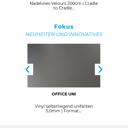
 to Cradle
Nadelvlies-Velours 200cm | Cradle
Velours 
to Cradle...
Fokus
NEUHEITEN UND INNOVATIVES
11
OFFICE UNI
t R11
Vinyl selbstliegend unifarben
Glanz Sa
ng
5,0mm | Format...