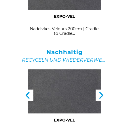
EXPO-VEL
 to Cradle
Nadelvlies-Velours 200cm | Cradle
Velourst
to Cradle...
Nachhaltig
RECYCELN UND WIEDERVERWENDEN
EXPO-VEL