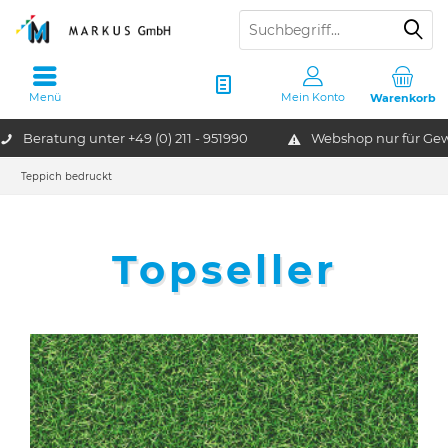
Menü
Mein Konto
Warenkorb
Beratung unter
+49 (0) 211 - 951990
Webshop nur für G
Teppich bedruckt
Topseller