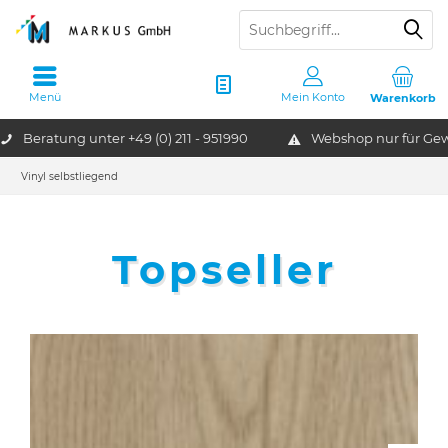
Menü
Mein Konto
Warenkorb
Beratung unter
+49 (0) 211 - 951990
Webshop nur für G
Vinyl selbstliegend
Topseller