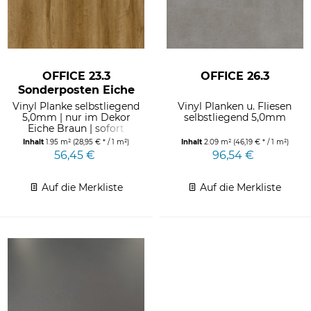
OFFICE 23.3
OFFICE 26.3
Sonderposten Eiche
braun
Vinyl Planke selbstliegend
Vinyl Planken u. Fliesen
5,0mm | nur im Dekor
selbstliegend 5,0mm
Eiche Braun | sofort
verfügbar am Lager Dus |...
Inhalt
1.95 m²
(28,95 € * / 1 m²)
Inhalt
2.09 m²
(46,19 € * / 1 m²)
56,45 €
96,54 €
Auf die Merkliste
Auf die Merkliste