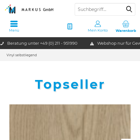
Menü
Mein Konto
Warenkorb
Beratung unter
+49 (0) 211 - 951990
Webshop nur für G
Vinyl selbstliegend
Topseller