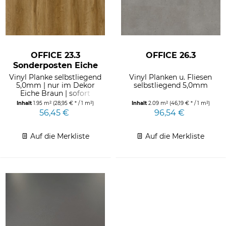
OFFICE 23.3
OFFICE 26.3
Sonderposten Eiche
braun
Vinyl Planke selbstliegend
Vinyl Planken u. Fliesen
5,0mm | nur im Dekor
selbstliegend 5,0mm
Eiche Braun | sofort
verfügbar am Lager Dus |...
Inhalt
1.95 m²
(28,95 € * / 1 m²)
Inhalt
2.09 m²
(46,19 € * / 1 m²)
56,45 €
96,54 €
Auf die Merkliste
Auf die Merkliste