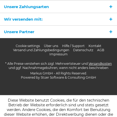
Unsere Zahlungsarten
Wir versenden mit:
Unsere Partner
Cookie settings
Über uns
Hilfe / Support
Kontakt
Versand und Zahlungsbedingungen
Datenschutz
AGB
Impressum
* Alle Preise verstehen sich zzgl. Mehrwertsteuer und
Versandkosten
und ggf. Nachnahmegebühren, wenn nicht anders beschrieben
Markus GmbH - All Rights Reserved.
Powered by
Stüer Software & Consulting GmbH
Diese Website benutzt Cookies, die für den technischen
Betrieb der Website erforderlich sind und stets gesetzt
werden. Andere Cookies, die den Komfort bei Benutzung
dieser Website erhöhen, der Direktwerbung dienen oder die