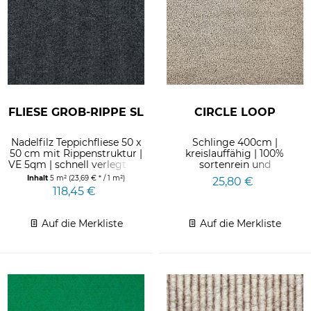
FLIESE GROB-RIPPE SL
CIRCLE LOOP
Nadelfilz Teppichfliese 50 x
Schlinge 400cm |
50 cm mit Rippenstruktur |
kreislauffähig | 100%
VE 5qm | schnell verlegt auf
sortenrein und
Messe und...
wiederverwertbar |
Inhalt
5 m²
(23,69 € * / 1 m²)
25,80 €
takeback&recycle by...
118,45 €
Auf die Merkliste
Auf die Merkliste