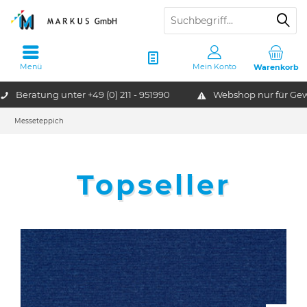
Menü
Mein Konto
Warenkorb
Beratung unter
+49 (0) 211 - 951990
Webshop nur für G
Messeteppich
Topseller