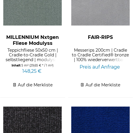
MILLENNIUM Nxtgen
FAIR-RIPS
Fliese Modulyss
Teppichfliese 50x50 cm |
Messerips 200cm | Cradle
Cradle-to-Cradle Gold |
to Cradle Certified® bronze
selbstliegend | modulyss |
| 100% wiederverwertbar |
Econyl |...
23% weniger CO2 in...
Inhalt
5 m²
(29,65 € * / 1 m²)
Preis auf Anfrage
148,25 €
Auf die Merkliste
Auf die Merkliste