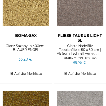
BOMA-SAX
FLIESE TAURUS LIGHT
SL
Glanz Saxony in 400cm |
Glatte Nadelfilz
BLAUER ENGEL
Teppichfliese 50 x 50 cm |
VE 5qm | schnell verlegt auf
Messe und Event |...
Inhalt
5 m²
(19,95 € * / 1 m²)
33,20 €
99,75 €
Auf die Merkliste
Auf die Merkliste