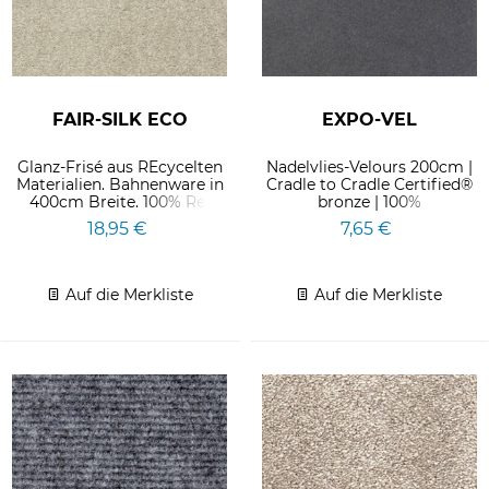
FAIR-SILK ECO
EXPO-VEL
Glanz-Frisé aus REcycelten
Nadelvlies-Velours 200cm |
Materialien. Bahnenware in
Cradle to Cradle Certified®
400cm Breite. 100% Re-
bronze | 100%
Verse PET
wiederverwertbar | 23%...
18,95 €
7,65 €
Auf die Merkliste
Auf die Merkliste