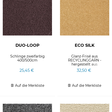
DUO-LOOP
ECO SILK
Schlinge zweifarbig
Glanz-Frisé aus
400/500cm
RECYCLINGGARN -
hergestellt aus
Kunststoffabfällen.
25,45 €
32,50 €
Bahnenware in 400cm
Breite.
Auf die Merkliste
Auf die Merkliste