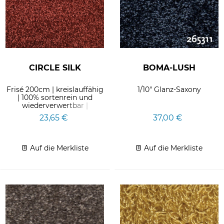
CIRCLE SILK
BOMA-LUSH
Frisé 200cm | kreislauffähig
1/10" Glanz-Saxony
| 100% sortenrein und
wiederverwertbar |
takeback&recycle by
23,65 €
37,00 €
Markus...
Auf die Merkliste
Auf die Merkliste