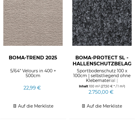
BOMA-TREND 2025
BOMA-PROTECT SL -
HALLENSCHUTZBELAG
5/64" Velours in 400 +
Sportbodenschutz 100 x
500cm
100cm | selbstliegend ohne
Klebematerial |
Mindestmenge 100 QM -
Inhalt
100 m²
(27,50 € * / 1 m²)
22,99 €
darüber...
2.750,00 €
Auf die Merkliste
Auf die Merkliste