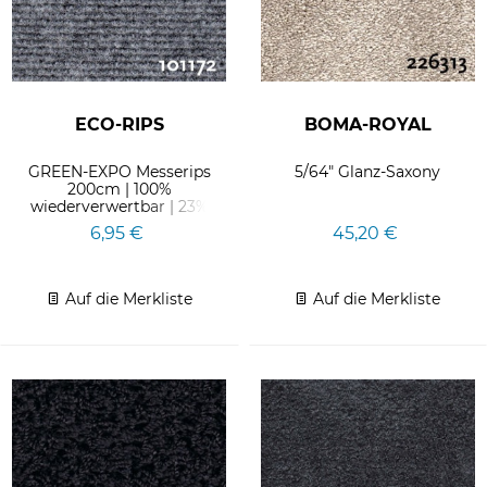
ECO-RIPS
BOMA-ROYAL
GREEN-EXPO Messerips
5/64" Glanz-Saxony
200cm | 100%
wiederverwertbar | 23%
weniger CO2 in der
6,95 €
45,20 €
Herstellung
Auf die Merkliste
Auf die Merkliste