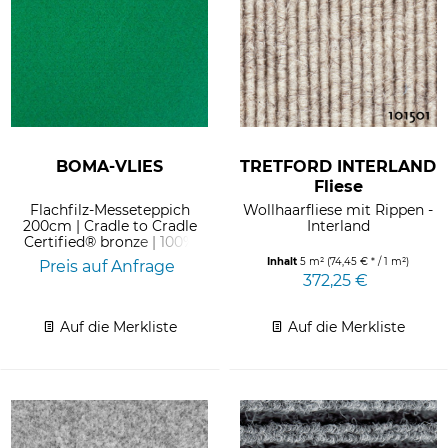
BOMA-VLIES
TRETFORD INTERLAND
Fliese
Flachfilz-Messeteppich
Wollhaarfliese mit Rippen -
200cm | Cradle to Cradle
Interland
Certified® bronze | 100%
wiederverwertbar | 23%...
Inhalt
5 m²
(74,45 € * / 1 m²)
Preis auf Anfrage
372,25 €
Auf die Merkliste
Auf die Merkliste