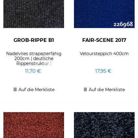
GROB-RIPPE B1
FAIR-SCENE 2017
Nadelvlies strapazierfähig
Veloursteppich 400cm
200cm | deutliche
Rippenstruktur |
Gesamtstärke ca. 6mm
11,70 €
17,95 €
Auf die Merkliste
Auf die Merkliste