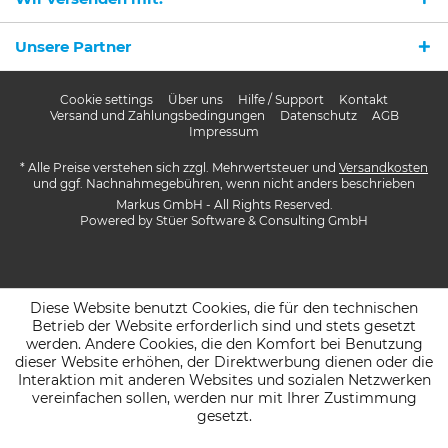
Unsere Partner
Cookie settings
Über uns
Hilfe / Support
Kontakt
Versand und Zahlungsbedingungen
Datenschutz
AGB
Impressum
* Alle Preise verstehen sich zzgl. Mehrwertsteuer und
Versandkosten
und ggf. Nachnahmegebühren, wenn nicht anders beschrieben
Markus GmbH - All Rights Reserved.
Powered by
Stüer Software & Consulting GmbH
Diese Website benutzt Cookies, die für den technischen
Betrieb der Website erforderlich sind und stets gesetzt
werden. Andere Cookies, die den Komfort bei Benutzung
dieser Website erhöhen, der Direktwerbung dienen oder die
Interaktion mit anderen Websites und sozialen Netzwerken
vereinfachen sollen, werden nur mit Ihrer Zustimmung
gesetzt.