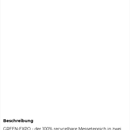
0,00 €
Gesamtpreis
In den
Warenkorb
Preis anfragen
Preis anfragen
Musterbestellung
Informationen zu Musterpreisen
Auf die Merkliste
Fragen zum Artikel?
Artikel-Nr.:
101172
Beschreibung
GREEN-EXPO - der 100% recycelbare Messeteppich in zwei