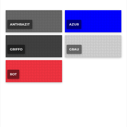
ANTHRAZIT
AZUR
GRIFFO
GRAU
ROT
ECO-RIPS
GREEN-EXPO Messerips 200cm | 100% wiederverwertbar |
23% weniger CO2 in der Herstellung
6,95 € *