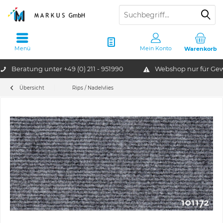
Menü
Mein Konto
Warenkorb
Beratung unter
+49 (0) 211 - 951990
Webshop nur für G
Übersicht
Rips / Nadelvlies