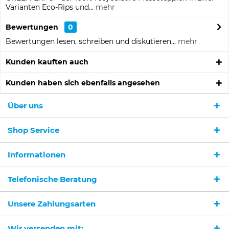
Varianten Eco-Rips und...
mehr
Bewertungen
0
Bewertungen lesen, schreiben und diskutieren...
mehr
Kunden kauften auch
Kunden haben sich ebenfalls angesehen
Über uns
Shop Service
Informationen
Ich habe die
Datenschutzerklärung
gelesen,
verstanden und stimme zu. *
Telefonische Beratung
Mit * gekennzeichnete Felder sind Pflichtfelder.
Senden
Unsere Zahlungsarten
Wir versenden mit: