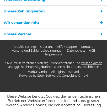
Mit * gekennzeichnete Felder sind Pflichtfelder.
Unsere Zahlungsarten
Senden
Wir versenden mit:
Unsere Partner
Cookie settings
Über uns
Hilfe / Support
Kontakt
Versand und Zahlungsbedingungen
Datenschutz
AGB
Impressum
* Alle Preise verstehen sich zzgl. Mehrwertsteuer und
Versandkosten
und ggf. Nachnahmegebühren, wenn nicht anders beschrieben
Markus GmbH - All Rights Reserved.
Powered by
Stüer Software & Consulting GmbH
Diese Website benutzt Cookies, die für den technischen
Betrieb der Website erforderlich sind und stets gesetzt
werden. Andere Cookies, die den Komfort bei Benutzung