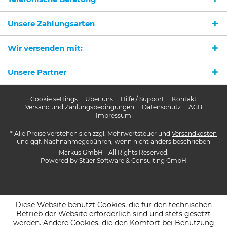
Mit * gekennzeichnete Felder sind Pflichtfelder.
Unsere Zahlungsarten
Senden
Wir versenden mit:
Unsere Partner
Cookie settings
Über uns
Hilfe / Support
Kontakt
Versand und Zahlungsbedingungen
Datenschutz
AGB
Impressum
* Alle Preise verstehen sich zzgl. Mehrwertsteuer und
Versandkosten
und ggf. Nachnahmegebühren, wenn nicht anders beschrieben
Markus GmbH - All Rights Reserved.
Powered by
Stüer Software & Consulting GmbH
Diese Website benutzt Cookies, die für den technischen
Betrieb der Website erforderlich sind und stets gesetzt
werden. Andere Cookies, die den Komfort bei Benutzung