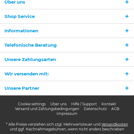
Über uns
Shop Service
Informationen
Ich habe die
Datenschutzerklärung
gelesen,
verstanden und stimme zu. *
Telefonische Beratung
Mit * gekennzeichnete Felder sind Pflichtfelder.
Senden
Unsere Zahlungsarten
Wir versenden mit:
Unsere Partner
Cookie settings
Über uns
Hilfe / Support
Kontakt
Versand und Zahlungsbedingungen
Datenschutz
AGB
Impressum
* Alle Preise verstehen sich zzgl. Mehrwertsteuer und
Versandkosten
und ggf. Nachnahmegebühren, wenn nicht anders beschrieben