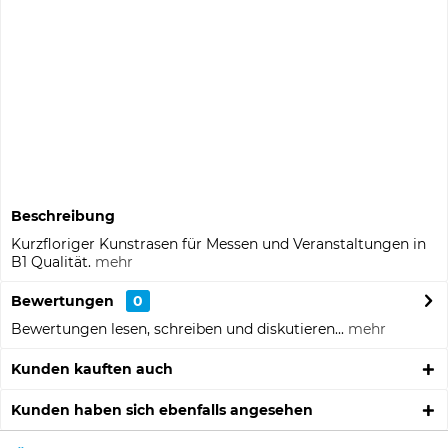
Musterbestellung
Informationen zu Musterpreisen
Auf die Merkliste
Fragen zum Artikel?
Artikel-Nr.:
358102
Beschreibung
Kurzfloriger Kunstrasen für Messen und Veranstaltungen in
B1 Qualität.
mehr
Bewertungen
0
Bewertungen lesen, schreiben und diskutieren...
mehr
Kunden kauften auch
Kunden haben sich ebenfalls angesehen