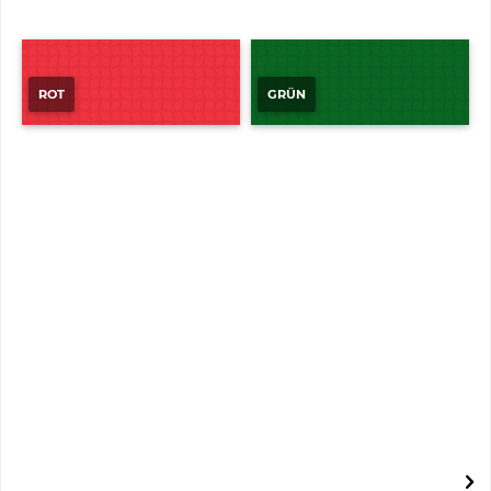
ROT
GRÜN
Bändchenrasen B1
Kunstrasen B1 200cm
14,10 € *
*zzgl. MwSt.
zzgl. Versandkosten
Farbe:
Menge wählen:
Länge