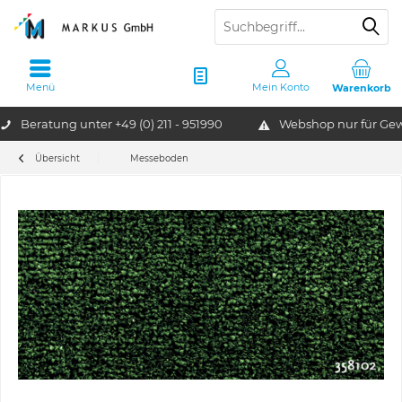
Menü
Mein Konto
Warenkorb
Beratung unter
+49 (0) 211 - 951990
Webshop nur für G
Übersicht
Messeboden