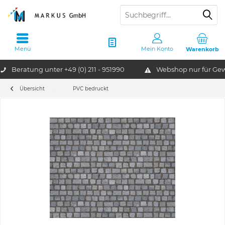
Menü
Mein Konto
Warenkorb
Beratung unter
+49 (0) 211 - 951990
Webshop nur für G
Übersicht
PVC bedruckt