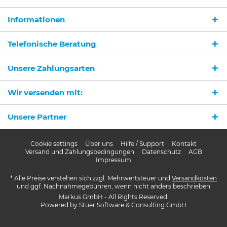
Informationen
Ich habe die
Datenschutzerklärung
gelesen,
verstanden und stimme zu. *
Telefonische Beratung
Mit * gekennzeichnete Felder sind Pflichtfelder.
Unsere Zahlungsarten
Senden
Wir versenden mit:
Unsere Partner
Cookie settings
Über uns
Hilfe / Support
Kontakt
Versand und Zahlungsbedingungen
Datenschutz
AGB
Impressum
* Alle Preise verstehen sich zzgl. Mehrwertsteuer und
Versandkosten
und ggf. Nachnahmegebühren, wenn nicht anders beschrieben
Markus GmbH - All Rights Reserved.
Powered by
Stüer Software & Consulting GmbH