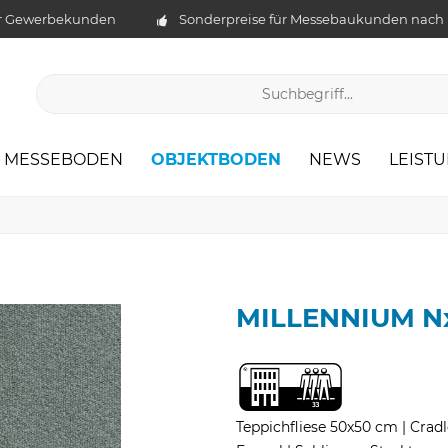
ür Gewerbekunden
Sonderpreise für Messebaukunden nach
OBJEKTBODEN
MESSEBODEN
NEWS
LEIST
MILLENNIUM Nx
Teppichfliese 50x50 cm | Cradl