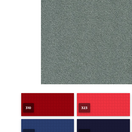
310
323