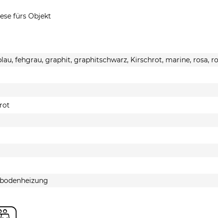
Ich habe die
Datenschutzer
ese fürs Objekt
Mit * gekennzeichnete Felder s
Senden
lau, fehgrau, graphit, graphitschwarz, Kirschrot, marine, rosa, r
 rot
ßbodenheizung