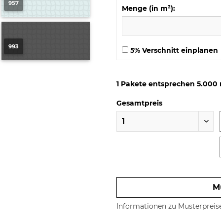
957
Menge (in m²):
993
5% Verschnitt einplanen
1
Pakete entsprechen
5.000
Gesamtpreis
Preis anfragen
M
Informationen zu Musterpreis