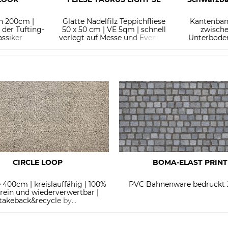
h 200cm |
Glatte Nadelfilz Teppichfliese
Kantenban
der Tufting-
50 x 50 cm | VE 5qm | schnell
zwisch
assiker
verlegt auf Messe und Event |...
Unterboden
strapazierf
CIRCLE LOOP
BOMA-ELAST PRINT
 400cm | kreislauffähig | 100%
PVC Bahnenware bedruckt
rein und wiederverwertbar |
takeback&recycle by...