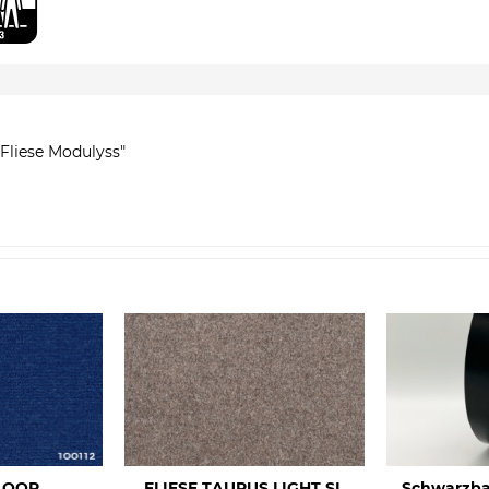
Fliese Modulyss"
LOOR
FLIESE TAURUS LIGHT SL
Schwarzb