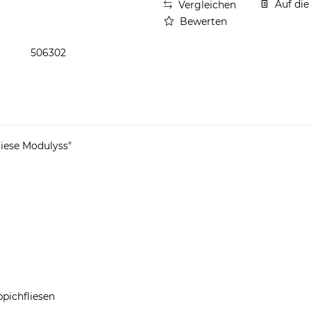
Auf die
Vergleichen
Bewerten
506302
iese Modulyss"
pichfliesen