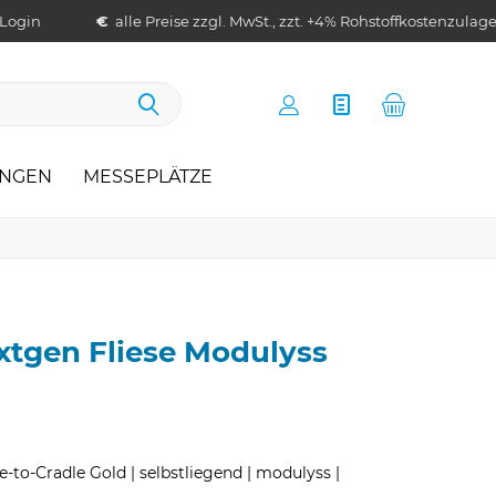
 Login
€
alle Preise zzgl. MwSt., zzt. +4% Rohstoffkostenzulag
UNGEN
MESSEPLÄTZE
tgen Fliese Modulyss
e-to-Cradle Gold | selbstliegend | modulyss |