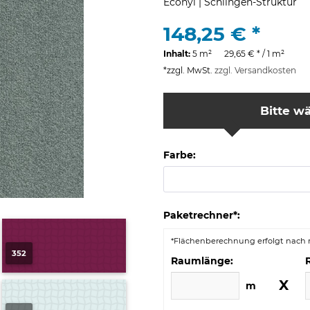
Econyl | Schlingen-Struktur
148,25 € *
Inhalt:
5 m² 29,65 € * / 1 m²
*zzgl. MwSt.
zzgl. Versandkosten
Bitte wä
Farbe:
Paketrechner*:
*Flächenberechnung erfolgt nach r
352
Raumlänge:
X
m