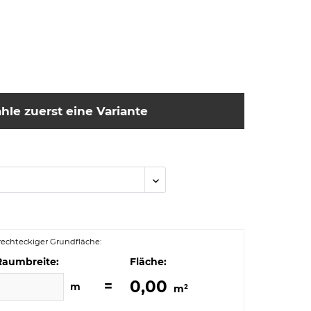
hle zuerst eine Variante
echteckiger Grundfläche:
Raumbreite:
Fläche:
0,00
=
m
m²