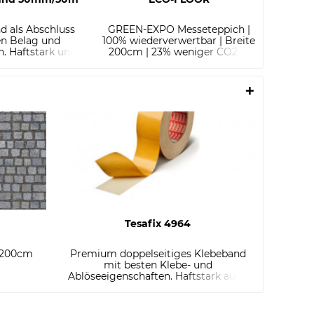
d als Abschluss
GREEN-EXPO Messeteppich |
Vinyl
en Belag und
100% wiederverwertbar | Breite
sel
. Haftstark und
200cm | 23% weniger CO2 in
ähig mit guten...
der Herstellung
Tesafix 4964
 200cm
Premium doppelseitiges Klebeband
Vinyl P
mit besten Klebe- und
Ablöseeigenschaften. Haftstark auch
auf...