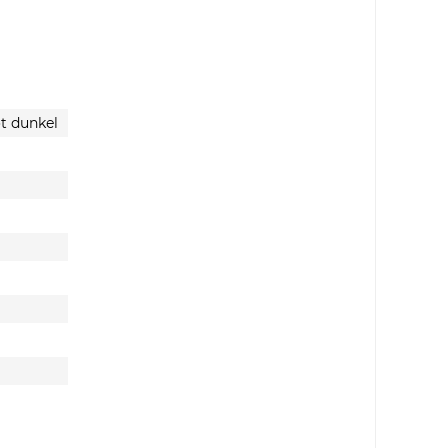
klärung
gelesen, verstanden und stimme zu. *
ind Pflichtfelder.
ot dunkel