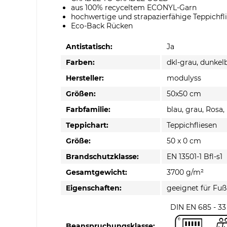
aus 100% recyceltem ECONYL-Garn
hochwertige und strapazierfähige Teppichfli
Eco-Back Rücken
Antistatisch:
Ja
Farben:
dkl-grau, dunkelb
Hersteller:
modulyss
Größen:
50x50 cm
Farbfamilie:
blau, grau, Rosa,
Teppichart:
Teppichfliesen
Größe:
50 x 0 cm
Brandschutzklasse:
EN 13501-1 Bfl-s1
Gesamtgewicht:
3700 g/m²
Eigenschaften:
geeignet für Fu
DIN EN 685 - 33
Beanspruchungsklasse: