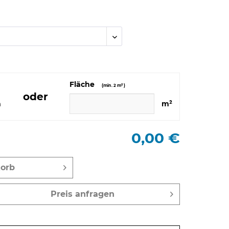
Fläche
(min. 2 m² )
oder
m
m²
0,00 €
orb
Preis anfragen