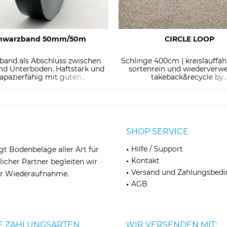
hwarzband 50mm/50m
CIRCLE LOOP
band als Abschluss zwischen
Schlinge 400cm | kreislauffäh
nd Unterboden. Haftstark und
sortenrein und wiederverwe
apazierfähig mit guten...
takeback&recycle by..
SHOP SERVICE
Hilfe / Support
egt Bodenbeläge aller Art für
Kontakt
licher Partner begleiten wir
Versand und Zahlungsbed
zur Wiederaufnahme.
AGB
E ZAHLUNGSARTEN
WIR VERSENDEN MIT: