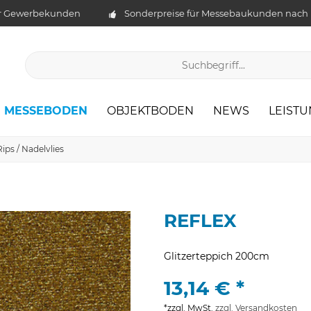
ür Gewerbekunden
Sonderpreise für Messebaukunden nach
MESSEBODEN
OBJEKTBODEN
NEWS
LEIST
Rips / Nadelvlies
REFLEX
Glitzerteppich 200cm
13,14 € *
*zzgl. MwSt.
zzgl. Versandkosten