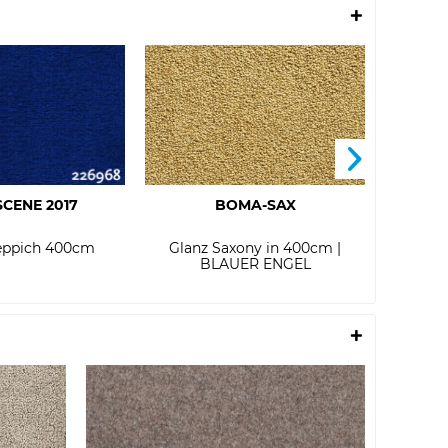
SCENE 2017
BOMA-SAX
eppich 400cm
Glanz Saxony in 400cm |
1/
BLAUER ENGEL