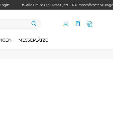
 Login
€
alle Preise zzgl. MwSt., zzt. +4% Rohstoffkostenzulag
UNGEN
MESSEPLÄTZE