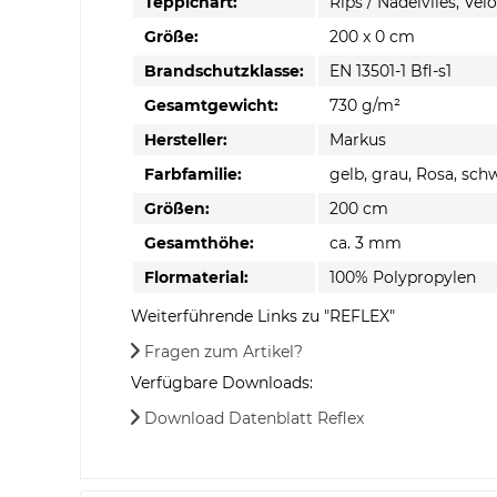
Teppichart:
Rips / Nadelvlies, Vel
Größe:
200 x 0 cm
Brandschutzklasse:
EN 13501-1 Bfl-s1
Gesamtgewicht:
730 g/m²
Hersteller:
Markus
Farbfamilie:
gelb, grau, Rosa, sch
Größen:
200 cm
Gesamthöhe:
ca. 3 mm
Flormaterial:
100% Polypropylen
Weiterführende Links zu "REFLEX"
Fragen zum Artikel?
Verfügbare Downloads:
Download Datenblatt Reflex