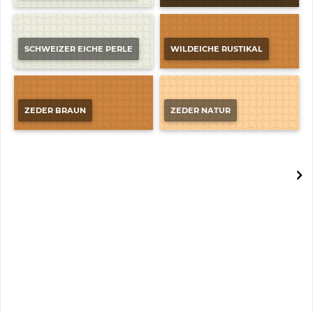
SCHWEIZER EICHE PERLE
WILDEICHE RUSTIKAL
ZEDER BRAUN
ZEDER NATUR
BOMA DESIGN 30 CLICK
Vinyl-Designbelag zum Klicken
51,38 € *
Inhalt:
1.98 m² 25,95 € * / 1 m²
*zzgl. MwSt.
zzgl. Versandkosten