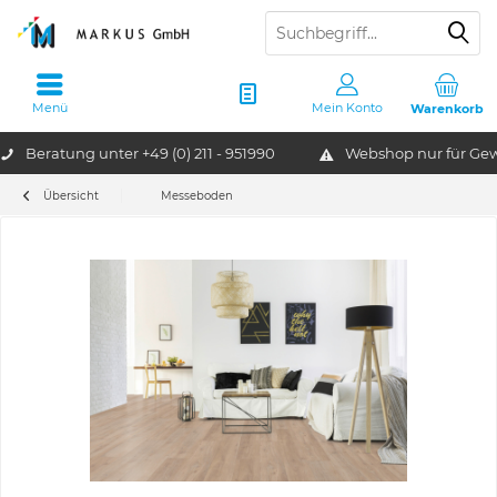
Menü
Mein Konto
Warenkorb
Beratung unter
+49 (0) 211 - 951990
Webshop nur für G
Übersicht
Messeboden