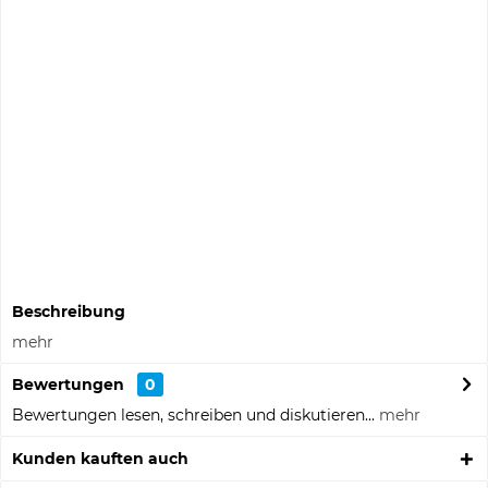
Preis anfragen
Musterbestellung
Informationen zu Musterpreisen
Auf die Merkliste
Fragen zum Artikel?
Artikel-Nr.:
341456
Beschreibung
mehr
Bewertungen
0
Bewertungen lesen, schreiben und diskutieren...
mehr
Kunden kauften auch