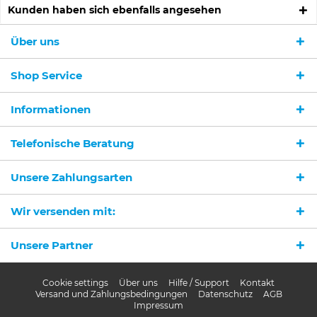
Kunden haben sich ebenfalls angesehen
Über uns
Shop Service
Informationen
Ich habe die
Datenschutzerklärung
gelesen,
verstanden und stimme zu. *
Telefonische Beratung
Mit * gekennzeichnete Felder sind Pflichtfelder.
Unsere Zahlungsarten
Senden
Wir versenden mit:
Unsere Partner
Cookie settings
Über uns
Hilfe / Support
Kontakt
Versand und Zahlungsbedingungen
Datenschutz
AGB
Impressum