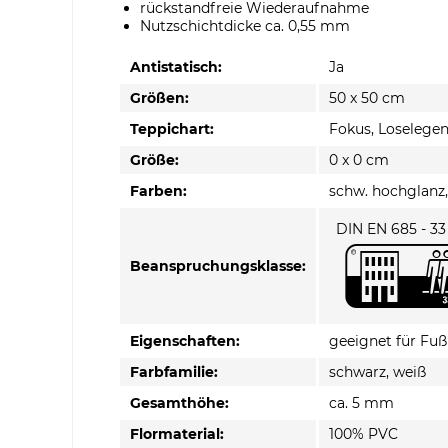
rückstandfreie Wiederaufnahme
Nutzschichtdicke ca. 0,55 mm
Antistatisch:
Ja
Größen:
50 x 50 cm
Teppichart:
Fokus, Loselegen,
Größe:
0 x 0 cm
Farben:
schw. hochglanz
DIN EN 685 - 33
Beanspruchungsklasse:
Eigenschaften:
geeignet für Fu
Farbfamilie:
schwarz, weiß
Gesamthöhe:
ca. 5 mm
Flormaterial:
100% PVC