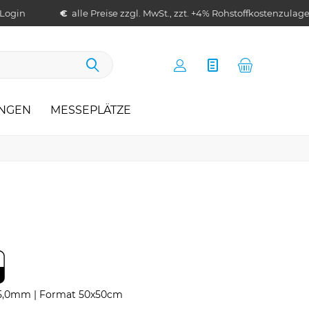
 Login
€
alle Preise zzgl. MwSt., zzt. +4% Rohstoffkostenzulag
UNGEN
MESSEPLÄTZE
n 5,0mm | Format 50x50cm