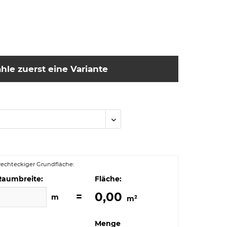
hle zuerst eine Variante
echteckiger Grundfläche:
Raumbreite:
Fläche:
0,00
=
m
m²
Menge