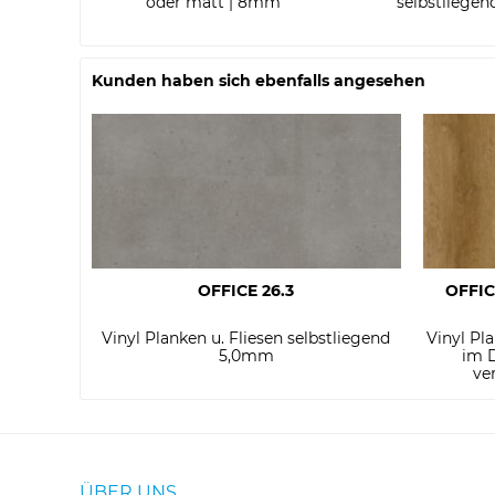
oder matt | 8mm
selbstliege
Kunden haben sich ebenfalls angesehen
OFFICE 26.3
OFFIC
Vinyl Planken u. Fliesen selbstliegend
Vinyl Pl
5,0mm
im D
ve
ÜBER UNS