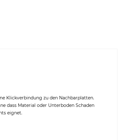
ne Klickverbindung zu den Nachbarplatten.
ohne dass Material oder Unterboden Schaden
ts eignet.
klärung
gelesen, verstanden und stimme zu. *