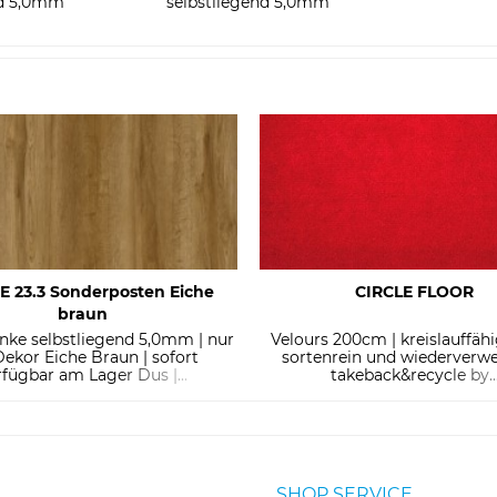
nd 5,0mm
selbstliegend 5,0mm
E 23.3 Sonderposten Eiche
CIRCLE FLOOR
braun
anke selbstliegend 5,0mm | nur
Velours 200cm | kreislauffähi
ekor Eiche Braun | sofort
sortenrein und wiederverwe
rfügbar am Lager Dus |...
takeback&recycle by..
SHOP SERVICE