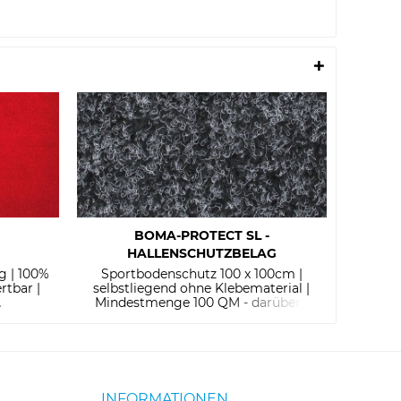
BOMA-PROTECT SL -
HALLENSCHUTZBELAG
g | 100%
Sportbodenschutz 100 x 100cm |
P
rtbar |
selbstliegend ohne Klebematerial |
.
Mindestmenge 100 QM - darüber...
INFORMATIONEN