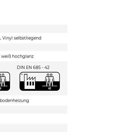
Mit * gekennzeichnete Felder s
Senden
 Vinyl selbstliegend
, weiß hochglanz
DIN EN 685 - 42
ßbodenheizung