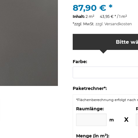
87,90 € *
Inhalt:
2 m² 43,95 € * / 1 m²
*zzgl. MwSt.
zzgl. Versandkosten
Bitte wä
Farbe:
Paketrechner*:
*Flächenberechnung erfolgt nach r
Raumlänge:
X
m
Menge (in m²):