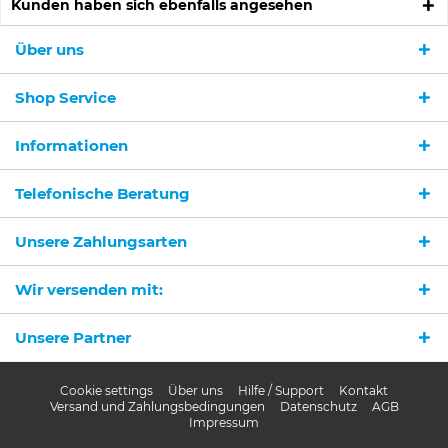
Kunden haben sich ebenfalls angesehen
Über uns
Shop Service
Informationen
Ich habe die
Datenschutzerklärung
gelesen,
verstanden und stimme zu. *
Telefonische Beratung
Mit * gekennzeichnete Felder sind Pflichtfelder.
Unsere Zahlungsarten
Senden
Wir versenden mit:
Unsere Partner
Cookie settings
Über uns
Hilfe / Support
Kontakt
Versand und Zahlungsbedingungen
Datenschutz
AGB
Impressum