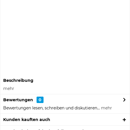
Preis anfragen
Musterbestellung
Informationen zu Musterpreisen
Auf die Merkliste
Fragen zum Artikel?
Artikel-Nr.:
650002
Beschreibung
mehr
Bewertungen
0
Bewertungen lesen, schreiben und diskutieren...
mehr
Kunden kauften auch