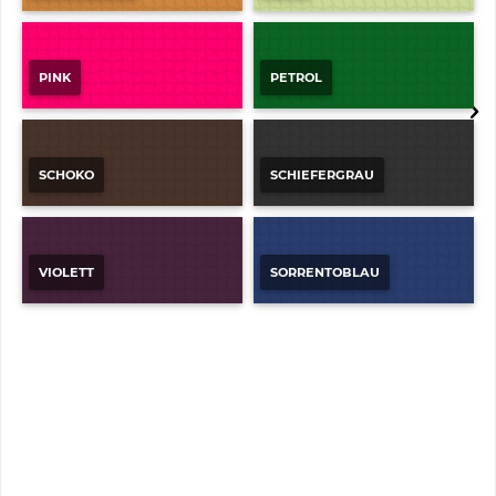
PINK
PETROL
SCHOKO
SCHIEFERGRAU
VIOLETT
SORRENTOBLAU
BOMA-ROYAL
5/64" Glanz-Saxony