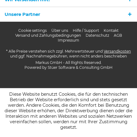
Unsere Partner
Cookie settings
Über uns
Hilfe / Support
Kontakt
Versand und Zahlungsbedingungen
Datenschutz
AGB
Impressum
* Alle Preise verstehen sich zzgl. Mehrwertsteuer und
Versandkosten
und ggf. Nachnahmegebühren, wenn nicht anders beschrieben
Markus GmbH - All Rights Reserved.
Powered by
Stüer Software & Consulting GmbH
Diese Website benutzt Cookies, die für den technischen
Betrieb der Website erforderlich sind und stets gesetzt
werden. Andere Cookies, die den Komfort bei Benutzung
dieser Website erhöhen, der Direktwerbung dienen oder die
Interaktion mit anderen Websites und sozialen Netzwerken
vereinfachen sollen, werden nur mit Ihrer Zustimmung
gesetzt.