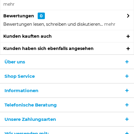
mehr
Bewertungen
0
Bewertungen lesen, schreiben und diskutieren...
mehr
Kunden kauften auch
Kunden haben sich ebenfalls angesehen
Über uns
Shop Service
Informationen
Ich habe die
Datenschutzerklärung
gelesen,
verstanden und stimme zu. *
Telefonische Beratung
Mit * gekennzeichnete Felder sind Pflichtfelder.
Unsere Zahlungsarten
Senden
Wir versenden mit: