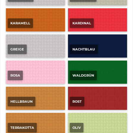
KARAMELL
KARDINAL
GREIGE
NACHTBLAU
ROSA
WALDGRÜN
HELLBRAUN
ROST
TERRAKOTTA
OLIV